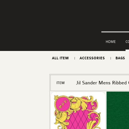
HOME
C
ALL ITEM
ACCESSORIES
BAGS
Jil Sander Mens Ribbed
ITEM