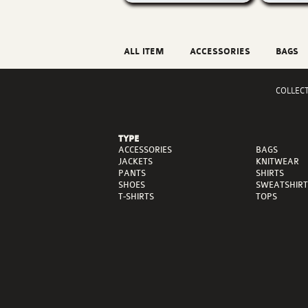
ALL ITEM
ACCESSORIES
BAGS
COLLEC
TYPE
ACCESSORIES
BAGS
JACKETS
KNITWEAR
PANTS
SHIRTS
SHOES
SWEATSHIRT
T-SHIRTS
TOPS