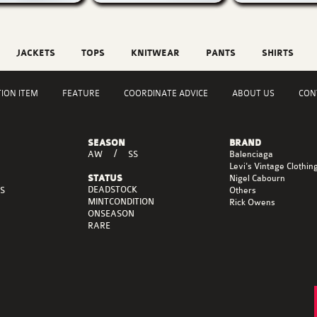
JACKETS
TOPS
KNITWEAR
PANTS
SHIRTS
TION ITEM
FEATURE
COORDINATE ADVICE
ABOUT US
CON
SEASON
BRAND
AW
SS
Balenciaga
Levi's Vintage Clothin
Nigel Cabourn
STATUS
DEADSTOCK
S
Others
MINTCONDITION
Rick Owens
ONSEASON
RARE