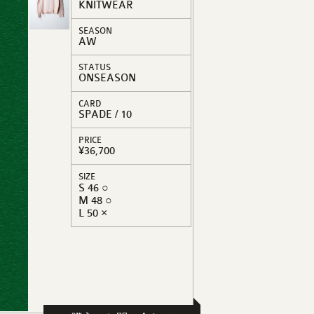
KNITWEAR
SEASON
AW
STATUS
ONSEASON
CARD
SPADE / 10
PRICE
¥36,700
SIZE
S 46 ○
M 48 ○
L 50 ×