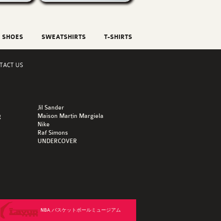
SHOES
SWEATSHIRTS
T-SHIRTS
TACT US
Jil Sander
g
Maison Martin Margiela
Nike
Raf Simons
UNDERCOVER
NBA,バスケットボールミュージアム